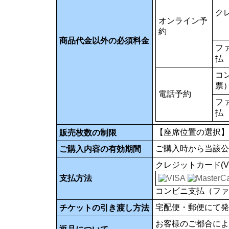
ク
オンライン予
約
商品代金以外の必須料金
フ
払
コ
票
電話予約
フ
払
【座席位置の選択】
販売枚数の制限
ご購入時から当該公
ご購入内容の有効期間
クレジットカード(VISA
支払方法
コンビニ支払（ファ
宅配便・郵便にて発
チケットの引き渡し方法
お客様のご都合によ