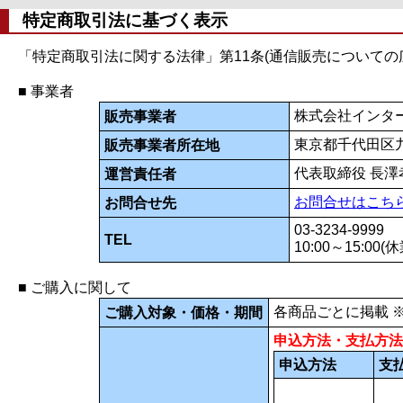
特定商取引法に基づく表示
「特定商取引法に関する法律」第11条(通信販売について
■ 事業者
株式会社インタ
販売事業者
東京都千代田区九
販売事業者所在地
代表取締役 長澤
運営責任者
お問合せはこち
お問合せ先
03-3234-9999
TEL
10:00～15:00
■ ご購入に関して
各商品ごとに掲載 
ご購入対象・価格・期間
申込方法・支払方法
申込方法
支