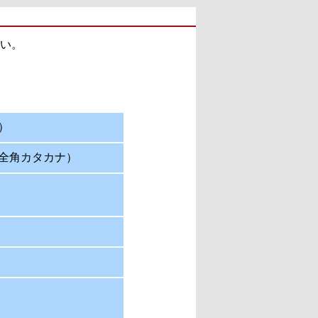
い。
）
全角カタカナ）