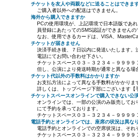
チケットを友人や両親などに送ることはできま
ご購入者以外への配送はできません。
海外から購入できますか
PCの使用環境が、上記環境で日本語版であ
員登録にあたってのSMS認証ができません
なお、使用できるカードは、VISA、MasterC
チケットが届きません
決済手続き後、７日以内に発送いたします。
電話にてお問い合わせ下さい。
チケットスペース０３－３２３４－９９９９ 10:0
但し、公演により発送時期が通常と異なる場
チケット代以外の手数料はかかりますか
お支払方法によって異なる手数料がかかりま
詳しくは、トップページ下部にございます【
チケットスペースオンラインで購入できない公
オンラインでは、一部の公演のみ販売してお
にて予約を承っております。
チケットスペース０３－３２３４－９９９９ 10:0
電話予約とオンラインでは、座席の状況は異な
電話予約とオンラインでの空席状況は、それ
チケットスペース０３－３２３４－９９９９ 10:0