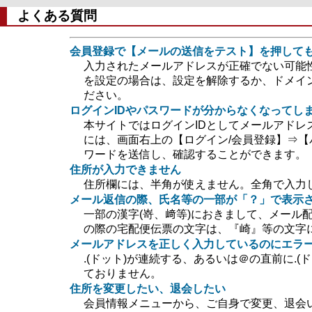
よくある質問
会員登録で【メールの送信をテスト】を押して
入力されたメールアドレスが正確でない可能
を設定の場合は、設定を解除するか、ドメイン指定
ださい。
ログインIDやパスワードが分からなくなってし
本サイトではログインIDとしてメールアドレ
には、画面右上の【ログイン/会員登録】⇒【
ワードを送信し、確認することができます。
住所が入力できません
住所欄には、半角が使えません。全角で入力
メール返信の際、氏名等の一部が「？」で表示
一部の漢字(嵜、﨑等)におきまして、メール
の際の宅配便伝票の文字は、『崎』等の文字
メールアドレスを正しく入力しているのにエラ
.(ドット)が連続する、あるいは＠の直前に.
ておりません。
住所を変更したい、退会したい
会員情報メニューから、ご自身で変更、退会