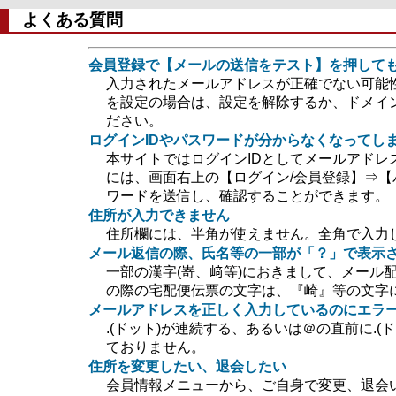
よくある質問
会員登録で【メールの送信をテスト】を押して
入力されたメールアドレスが正確でない可能
を設定の場合は、設定を解除するか、ドメイン指定
ださい。
ログインIDやパスワードが分からなくなってし
本サイトではログインIDとしてメールアドレ
には、画面右上の【ログイン/会員登録】⇒【
ワードを送信し、確認することができます。
住所が入力できません
住所欄には、半角が使えません。全角で入力
メール返信の際、氏名等の一部が「？」で表示
一部の漢字(嵜、﨑等)におきまして、メール
の際の宅配便伝票の文字は、『崎』等の文字
メールアドレスを正しく入力しているのにエラ
.(ドット)が連続する、あるいは＠の直前に.
ておりません。
住所を変更したい、退会したい
会員情報メニューから、ご自身で変更、退会