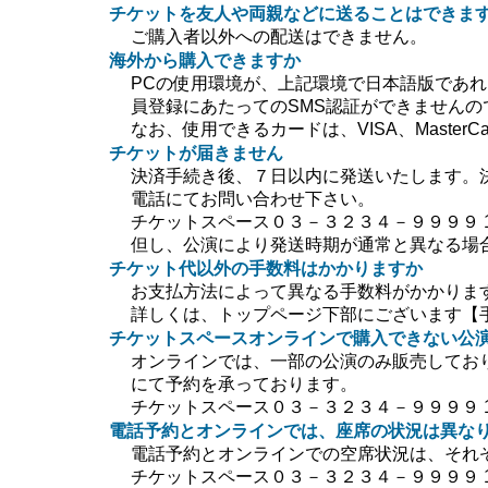
チケットを友人や両親などに送ることはできま
ご購入者以外への配送はできません。
海外から購入できますか
PCの使用環境が、上記環境で日本語版であ
員登録にあたってのSMS認証ができません
なお、使用できるカードは、VISA、MasterC
チケットが届きません
決済手続き後、７日以内に発送いたします。
電話にてお問い合わせ下さい。
チケットスペース０３－３２３４－９９９９ 10:0
但し、公演により発送時期が通常と異なる場
チケット代以外の手数料はかかりますか
お支払方法によって異なる手数料がかかりま
詳しくは、トップページ下部にございます【
チケットスペースオンラインで購入できない公
オンラインでは、一部の公演のみ販売してお
にて予約を承っております。
チケットスペース０３－３２３４－９９９９ 10:0
電話予約とオンラインでは、座席の状況は異な
電話予約とオンラインでの空席状況は、それ
チケットスペース０３－３２３４－９９９９ 10:0