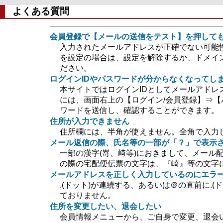
よくある質問
会員登録で【メールの送信をテスト】を押して
入力されたメールアドレスが正確でない可能
を設定の場合は、設定を解除するか、ドメイン指定
ださい。
ログインIDやパスワードが分からなくなってし
本サイトではログインIDとしてメールアドレ
には、画面右上の【ログイン/会員登録】⇒【
ワードを送信し、確認することができます。
住所が入力できません
住所欄には、半角が使えません。全角で入力
メール返信の際、氏名等の一部が「？」で表示
一部の漢字(嵜、﨑等)におきまして、メール
の際の宅配便伝票の文字は、『崎』等の文字
メールアドレスを正しく入力しているのにエラ
.(ドット)が連続する、あるいは＠の直前に.
ておりません。
住所を変更したい、退会したい
会員情報メニューから、ご自身で変更、退会