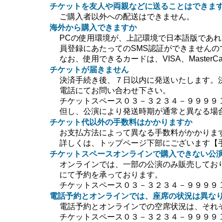
チケットを友人や両親などに送ることはできま
ご購入者以外への配送はできません。
海外から購入できますか
PCの使用環境が、上記環境で日本語版であ
員登録にあたってのSMS認証ができません
なお、使用できるカードは、VISA、MasterC
チケットが届きません
決済手続き後、７日以内に発送いたします。
電話にてお問い合わせ下さい。
チケットスペース０３－３２３４－９９９９ 10:0
但し、公演により発送時期が通常と異なる場
チケット代以外の手数料はかかりますか
お支払方法によって異なる手数料がかかりま
詳しくは、トップページ下部にございます【
チケットスペースオンラインで購入できない公
オンラインでは、一部の公演のみ販売してお
にて予約を承っております。
チケットスペース０３－３２３４－９９９９ 10:0
電話予約とオンラインでは、座席の状況は異な
電話予約とオンラインでの空席状況は、それ
チケットスペース０３－３２３４－９９９９ 10:0