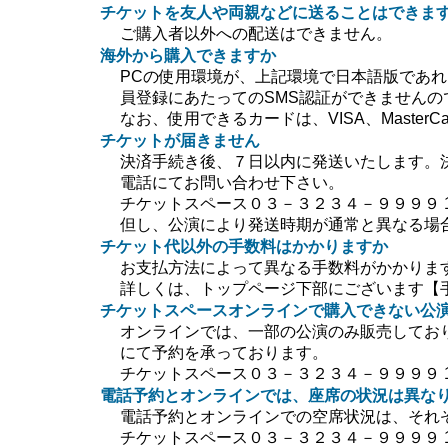
チケットを友人や両親などに送ることはできま
ご購入者以外への配送はできません。
海外から購入できますか
PCの使用環境が、上記環境で日本語版であ
員登録にあたってのSMS認証ができません
なお、使用できるカードは、VISA、MasterC
チケットが届きません
決済手続き後、７日以内に発送いたします。
電話にてお問い合わせ下さい。
チケットスペース０３－３２３４－９９９９ 10:0
但し、公演により発送時期が通常と異なる場
チケット代以外の手数料はかかりますか
お支払方法によって異なる手数料がかかりま
詳しくは、トップページ下部にございます【
チケットスペースオンラインで購入できない公
オンラインでは、一部の公演のみ販売してお
にて予約を承っております。
チケットスペース０３－３２３４－９９９９ 10:0
電話予約とオンラインでは、座席の状況は異な
電話予約とオンラインでの空席状況は、それ
チケットスペース０３－３２３４－９９９９ 10:0