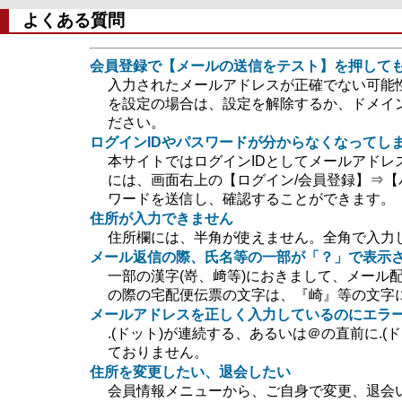
よくある質問
会員登録で【メールの送信をテスト】を押して
入力されたメールアドレスが正確でない可能
を設定の場合は、設定を解除するか、ドメイン指定
ださい。
ログインIDやパスワードが分からなくなってし
本サイトではログインIDとしてメールアドレ
には、画面右上の【ログイン/会員登録】⇒【
ワードを送信し、確認することができます。
住所が入力できません
住所欄には、半角が使えません。全角で入力
メール返信の際、氏名等の一部が「？」で表示
一部の漢字(嵜、﨑等)におきまして、メール
の際の宅配便伝票の文字は、『崎』等の文字
メールアドレスを正しく入力しているのにエラ
.(ドット)が連続する、あるいは＠の直前に.
ておりません。
住所を変更したい、退会したい
会員情報メニューから、ご自身で変更、退会