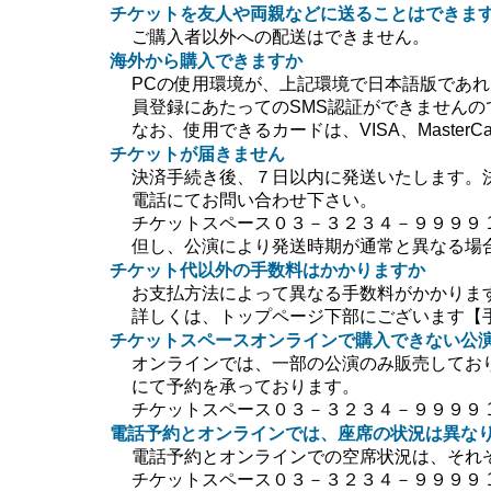
チケットを友人や両親などに送ることはできま
ご購入者以外への配送はできません。
海外から購入できますか
PCの使用環境が、上記環境で日本語版であ
員登録にあたってのSMS認証ができません
なお、使用できるカードは、VISA、MasterC
チケットが届きません
決済手続き後、７日以内に発送いたします。
電話にてお問い合わせ下さい。
チケットスペース０３－３２３４－９９９９ 10:0
但し、公演により発送時期が通常と異なる場
チケット代以外の手数料はかかりますか
お支払方法によって異なる手数料がかかりま
詳しくは、トップページ下部にございます【
チケットスペースオンラインで購入できない公
オンラインでは、一部の公演のみ販売してお
にて予約を承っております。
チケットスペース０３－３２３４－９９９９ 10:0
電話予約とオンラインでは、座席の状況は異な
電話予約とオンラインでの空席状況は、それ
チケットスペース０３－３２３４－９９９９ 10:0