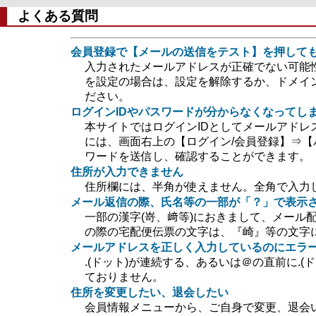
よくある質問
会員登録で【メールの送信をテスト】を押して
入力されたメールアドレスが正確でない可能
を設定の場合は、設定を解除するか、ドメイン指定
ださい。
ログインIDやパスワードが分からなくなってし
本サイトではログインIDとしてメールアドレ
には、画面右上の【ログイン/会員登録】⇒【
ワードを送信し、確認することができます。
住所が入力できません
住所欄には、半角が使えません。全角で入力
メール返信の際、氏名等の一部が「？」で表示
一部の漢字(嵜、﨑等)におきまして、メール
の際の宅配便伝票の文字は、『崎』等の文字
メールアドレスを正しく入力しているのにエラ
.(ドット)が連続する、あるいは＠の直前に.
ておりません。
住所を変更したい、退会したい
会員情報メニューから、ご自身で変更、退会