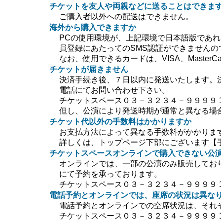
チケットを友人や両親などに送ることはできま
ご購入者以外への配送はできません。
海外から購入できますか
PCの使用環境が、上記環境で日本語版であ
員登録にあたってのSMS認証ができません
なお、使用できるカードは、VISA、MasterC
チケットが届きません
決済手続き後、７日以内に発送いたします。
電話にてお問い合わせ下さい。
チケットスペース０３－３２３４－９９９９ 10:0
但し、公演により発送時期が通常と異なる場
チケット代以外の手数料はかかりますか
お支払方法によって異なる手数料がかかりま
詳しくは、トップページ下部にございます【
チケットスペースオンラインで購入できない公
オンラインでは、一部の公演のみ販売してお
にて予約を承っております。
チケットスペース０３－３２３４－９９９９ 10:0
電話予約とオンラインでは、座席の状況は異な
電話予約とオンラインでの空席状況は、それ
チケットスペース０３－３２３４－９９９９ 10:0