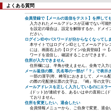
よくある質問
会員登録で【メールの送信をテスト】を押して
入力されたメールアドレスが正確でない可能
を設定の場合は、設定を解除するか、ドメイン指定
ださい。
ログインIDやパスワードが分からなくなってし
本サイトではログインIDとしてメールアドレ
には、画面右上の【ログイン/会員登録】⇒【
ワードを送信し、確認することができます。
住所が入力できません
住所欄には、半角が使えません。全角で入力
メール返信の際、氏名等の一部が「？」で表示
一部の漢字(嵜、﨑等)におきまして、メール
の際の宅配便伝票の文字は、『崎』等の文字
メールアドレスを正しく入力しているのにエラ
.(ドット)が連続する、あるいは＠の直前に.
ておりません。
住所を変更したい、退会したい
会員情報メニューから、ご自身で変更、退会