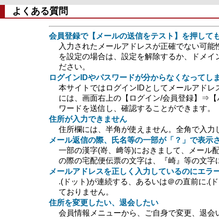
よくある質問
会員登録で【メールの送信をテスト】を押して
入力されたメールアドレスが正確でない可能
を設定の場合は、設定を解除するか、ドメイン指定
ださい。
ログインIDやパスワードが分からなくなってし
本サイトではログインIDとしてメールアドレ
には、画面右上の【ログイン/会員登録】⇒【
ワードを送信し、確認することができます。
住所が入力できません
住所欄には、半角が使えません。全角で入力
メール返信の際、氏名等の一部が「？」で表示
一部の漢字(嵜、﨑等)におきまして、メール
の際の宅配便伝票の文字は、『崎』等の文字
メールアドレスを正しく入力しているのにエラ
.(ドット)が連続する、あるいは＠の直前に.
ておりません。
住所を変更したい、退会したい
会員情報メニューから、ご自身で変更、退会