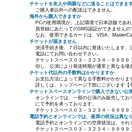
チケットを友人や両親などに送ることはできま
ご購入者以外への配送はできません。
海外から購入できますか
PCの使用環境が、上記環境で日本語版であ
員登録にあたってのSMS認証ができません
なお、使用できるカードは、VISA、MasterC
チケットが届きません
決済手続き後、７日以内に発送いたします。
電話にてお問い合わせ下さい。
チケットスペース０３－３２３４－９９９９ 10:0
但し、公演により発送時期が通常と異なる場
チケット代以外の手数料はかかりますか
お支払方法によって異なる手数料がかかりま
詳しくは、トップページ下部にございます【
チケットスペースオンラインで購入できない公
オンラインでは、一部の公演のみ販売してお
にて予約を承っております。
チケットスペース０３－３２３４－９９９９ 10:0
電話予約とオンラインでは、座席の状況は異な
電話予約とオンラインでの空席状況は、それ
チケットスペース０３－３２３４－９９９９ 10:0