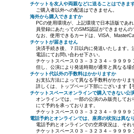
チケットを友人や両親などに送ることはできま
ご購入者以外への配送はできません。
海外から購入できますか
PCの使用環境が、上記環境で日本語版であ
員登録にあたってのSMS認証ができません
なお、使用できるカードは、VISA、MasterC
チケットが届きません
決済手続き後、７日以内に発送いたします。
電話にてお問い合わせ下さい。
チケットスペース０３－３２３４－９９９９ 10:0
但し、公演により発送時期が通常と異なる場
チケット代以外の手数料はかかりますか
お支払方法によって異なる手数料がかかりま
詳しくは、トップページ下部にございます【
チケットスペースオンラインで購入できない公
オンラインでは、一部の公演のみ販売してお
にて予約を承っております。
チケットスペース０３－３２３４－９９９９ 10:0
電話予約とオンラインでは、座席の状況は異な
電話予約とオンラインでの空席状況は、それ
チケットスペース０３－３２３４－９９９９ 10:0