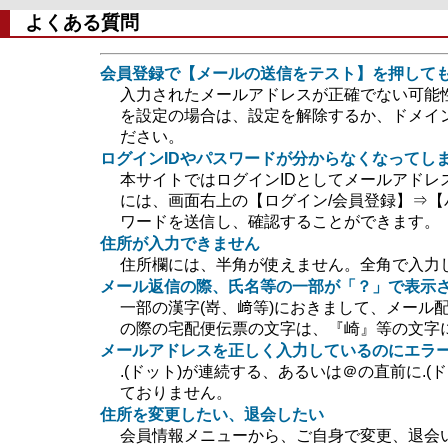
よくある質問
会員登録で【メールの送信をテスト】を押して
入力されたメールアドレスが正確でない可能
を設定の場合は、設定を解除するか、ドメイン指定
ださい。
ログインIDやパスワードが分からなくなってし
本サイトではログインIDとしてメールアドレ
には、画面右上の【ログイン/会員登録】⇒【
ワードを送信し、確認することができます。
住所が入力できません
住所欄には、半角が使えません。全角で入力
メール返信の際、氏名等の一部が「？」で表示
一部の漢字(嵜、﨑等)におきまして、メール
の際の宅配便伝票の文字は、『崎』等の文字
メールアドレスを正しく入力しているのにエラ
.(ドット)が連続する、あるいは＠の直前に.
ておりません。
住所を変更したい、退会したい
会員情報メニューから、ご自身で変更、退会