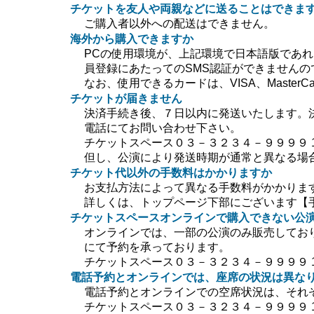
チケットを友人や両親などに送ることはできま
ご購入者以外への配送はできません。
海外から購入できますか
PCの使用環境が、上記環境で日本語版であ
員登録にあたってのSMS認証ができません
なお、使用できるカードは、VISA、MasterC
チケットが届きません
決済手続き後、７日以内に発送いたします。
電話にてお問い合わせ下さい。
チケットスペース０３－３２３４－９９９９ 10:0
但し、公演により発送時期が通常と異なる場
チケット代以外の手数料はかかりますか
お支払方法によって異なる手数料がかかりま
詳しくは、トップページ下部にございます【
チケットスペースオンラインで購入できない公
オンラインでは、一部の公演のみ販売してお
にて予約を承っております。
チケットスペース０３－３２３４－９９９９ 10:0
電話予約とオンラインでは、座席の状況は異な
電話予約とオンラインでの空席状況は、それ
チケットスペース０３－３２３４－９９９９ 10:0