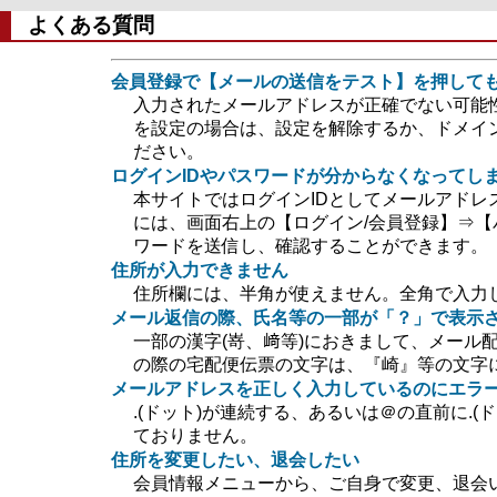
よくある質問
会員登録で【メールの送信をテスト】を押して
入力されたメールアドレスが正確でない可能
を設定の場合は、設定を解除するか、ドメイン指定
ださい。
ログインIDやパスワードが分からなくなってし
本サイトではログインIDとしてメールアドレ
には、画面右上の【ログイン/会員登録】⇒【
ワードを送信し、確認することができます。
住所が入力できません
住所欄には、半角が使えません。全角で入力
メール返信の際、氏名等の一部が「？」で表示
一部の漢字(嵜、﨑等)におきまして、メール
の際の宅配便伝票の文字は、『崎』等の文字
メールアドレスを正しく入力しているのにエラ
.(ドット)が連続する、あるいは＠の直前に.
ておりません。
住所を変更したい、退会したい
会員情報メニューから、ご自身で変更、退会