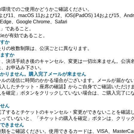
の環境でのご使用かどうかご確認ください。
よび11、macOS 11および12、iOS(iPadOS) 14および15、Andr
Edge、Google Chrome、Safari
」であること。
ookieが有効であること。
すか
たりの枚数制限は、公演ごとに異なります。
ますか
き、決済手続き後のキャンセル、変更は一切出来ません。公演
上、お申込み下さい。
かりません。購入完了メールが来ません
ールの送信に時間のかかる場合がございます。メールが届かな
購入したチケット・座席の確認】からご自身でご確認いただけ
入を確定」ボタンをクリックしていない場合は、ご購入完了に
せん
完了するとチケットのキャンセル・変更ができないことを確認
入っていないと、「チケットの購入を確定」ボタンは、クリッ
できません
をご確認ください。使用できるカードは、VISA、MasterCa