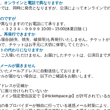
、オンラインと電話で異なりますか
ンでは、同時に発売となりますが、公演によってオンラインで
のですが
が異なりますのでお電話にて承ります。
３２３４－９９９９ 10:00～15:00(休業日除く)
。再発行できますか
場合(紛失、焼失、破損等)も再発行いたしません。チケット
ので、チケットはお手元に大切に保管してください。
トの代わりになりますか
、ご入場いただけません。お届けしたチケットは、公演日まで
メールが届きません
だいたメールアドレスに自動送信しております。
ールが届かない場合は、以下のご確認をお願いします。
アドレスが正確か
ダに振り分けられていないか
イン指定受信設定で【＠ticketspace.jp】が許可されている
約の各プロバイダーが独自に行っている迷惑メール対策により