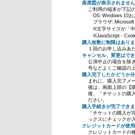
座席図が表示されません
ご利用の端末が下記
OS: Windows 10お
ブラウザ: Microsoft 
※文字サイズが「中
※JavaScript・C
購入枚数に制限はありま
１回のお申し込みあ
キャンセル、変更はでき
公演中止の場合を除
号などよくご確認の
購入完了したかどうか分
まれに、購入完了メ
後は、画面上部の【
後、「チケットの購
ださい。
購入手続きが完了できま
「チケットの購入が
ックスにチェックが
クレジットカードが使用
クレジットカードの種類