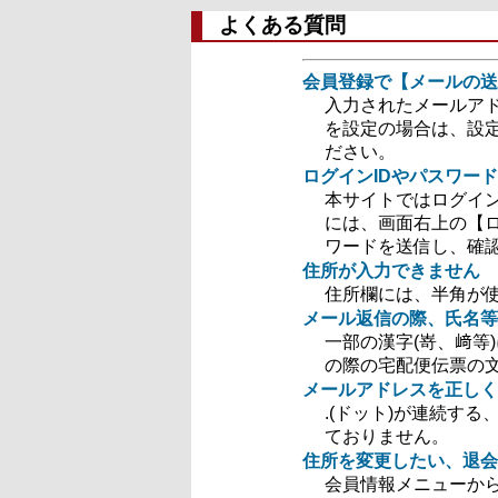
よくある質問
会員登録で【メールの送
入力されたメールア
を設定の場合は、設定を
ださい。
ログインIDやパスワー
本サイトではログイン
には、画面右上の【ロ
ワードを送信し、確
住所が入力できません
住所欄には、半角が
メール返信の際、氏名等
一部の漢字(嵜、﨑等
の際の宅配便伝票の
メールアドレスを正しく
.(ドット)が連続す
ておりません。
住所を変更したい、退会
会員情報メニューか