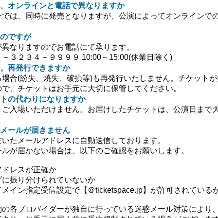
、オンラインと電話で異なりますか
ンでは、同時に発売となりますが、公演によってオンラインで
のですが
が異なりますのでお電話にて承ります。
３２３４－９９９９ 10:00～15:00(休業日除く)
。再発行できますか
場合(紛失、焼失、破損等)も再発行いたしません。チケット
ので、チケットはお手元に大切に保管してください。
トの代わりになりますか
、ご入場いただけません。お届けしたチケットは、公演日まで
メールが届きません
だいたメールアドレスに自動送信しております。
ールが届かない場合は、以下のご確認をお願いします。
アドレスが正確か
ダに振り分けられていないか
イン指定受信設定で【＠ticketspace.jp】が許可されている
約の各プロバイダーが独自に行っている迷惑メール対策により