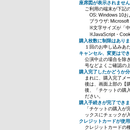
座席図が表示されません
ご利用の端末が下記
OS: Windows 10お
ブラウザ: Microsoft 
※文字サイズが「中
※JavaScript・C
購入枚数に制限はありま
１回のお申し込みあ
キャンセル、変更はでき
公演中止の場合を除
号などよくご確認の
購入完了したかどうか分
まれに、購入完了メ
後は、画面上部の【
後、「チケットの購
ださい。
購入手続きが完了できま
「チケットの購入が
ックスにチェックが
クレジットカードが使用
クレジットカードの種類