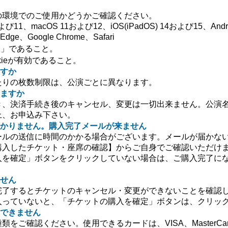
の環境でのご使用かどうかご確認ください。
よび11、macOS 11および12、iOS(iPadOS) 14および15、Andr
Edge、Google Chrome、Safari
」であること。
ookieが有効であること。
すか
たりの枚数制限は、公演ごとに異なります。
ますか
き、決済手続き後のキャンセル、変更は一切出来ません。公演
上、お申込み下さい。
かりません。購入完了メールが来ません
ールの送信に時間のかかる場合がございます。メールが届かな
購入したチケット・座席の確認】からご自身でご確認いただけ
入を確定」ボタンをクリックしていない場合は、ご購入完了に
せん
完了するとチケットのキャンセル・変更ができないことを確認
入っていないと、「チケットの購入を確定」ボタンは、クリッ
できません
をご確認ください。使用できるカードは、VISA、MasterCa