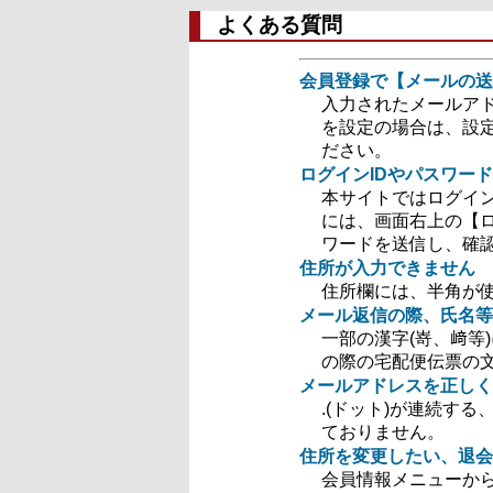
よくある質問
会員登録で【メールの送
入力されたメールア
を設定の場合は、設定を
ださい。
ログインIDやパスワー
本サイトではログイン
には、画面右上の【ロ
ワードを送信し、確
住所が入力できません
住所欄には、半角が
メール返信の際、氏名等
一部の漢字(嵜、﨑等
の際の宅配便伝票の
メールアドレスを正しく
.(ドット)が連続す
ておりません。
住所を変更したい、退会
会員情報メニューか