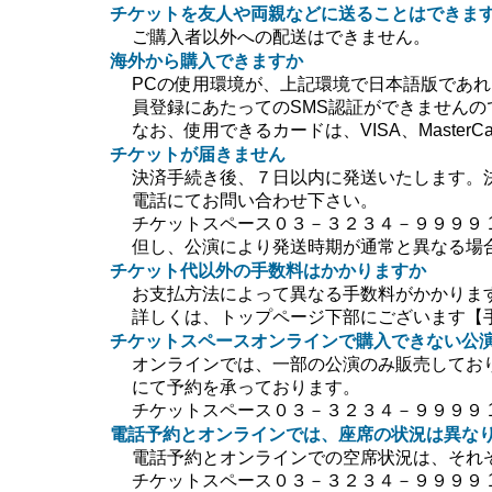
チケットを友人や両親などに送ることはできま
ご購入者以外への配送はできません。
海外から購入できますか
PCの使用環境が、上記環境で日本語版であ
員登録にあたってのSMS認証ができません
なお、使用できるカードは、VISA、MasterC
チケットが届きません
決済手続き後、７日以内に発送いたします。
電話にてお問い合わせ下さい。
チケットスペース０３－３２３４－９９９９ 10:0
但し、公演により発送時期が通常と異なる場
チケット代以外の手数料はかかりますか
お支払方法によって異なる手数料がかかりま
詳しくは、トップページ下部にございます【
チケットスペースオンラインで購入できない公
オンラインでは、一部の公演のみ販売してお
にて予約を承っております。
チケットスペース０３－３２３４－９９９９ 10:0
電話予約とオンラインでは、座席の状況は異な
電話予約とオンラインでの空席状況は、それ
チケットスペース０３－３２３４－９９９９ 10:0