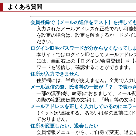
よくある質問
会員登録で【メールの送信をテスト】を押して
入力されたメールアドレスが正確でない可能
を設定の場合は、設定を解除するか、ドメイン指定
ださい。
ログインIDやパスワードが分からなくなってし
本サイトではログインIDとしてメールアドレ
には、画面右上の【ログイン/会員登録】⇒【
ワードを送信し、確認することができます。
住所が入力できません
住所欄には、半角が使えません。全角で入力
メール返信の際、氏名等の一部が「？」で表示
一部の漢字(嵜、﨑等)におきまして、メール
の際の宅配便伝票の文字は、『崎』等の文字
メールアドレスを正しく入力しているのにエラ
.(ドット)が連続する、あるいは＠の直前に.
ておりません。
住所を変更したい、退会したい
会員情報メニューから、ご自身で変更、退会