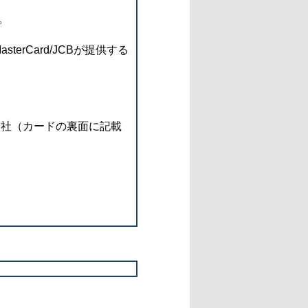
。
rCard/JCBが提供する
会社（カードの裏面に記載