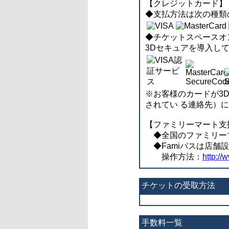
【クレジットカード】
◆支払方法は次の種類のク
◆チケットスペースオンラ
3Dセキュアを導入し
※お客様のカードが3
されてい る連絡先）
【ファミリーマート支
◆全国のファミリーマー
◆Famiパスは店舗
操作方法：
http://
チケットの受取方法
手数料一覧