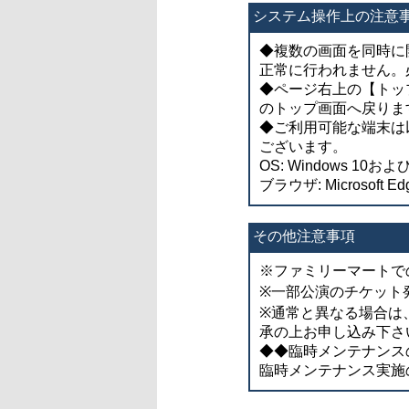
システム操作上の注意
◆複数の画面を同時に
正常に行われません。
◆ページ右上の【トッ
のトップ画面へ戻りま
◆ご利用可能な端末は
ございます。
OS: Windows 10およ
ブラウザ: Microsoft Ed
その他注意事項
※ファミリーマートで
※一部公演のチケット
※通常と異なる場合は
承の上お申し込み下さ
◆◆臨時メンテナンスのお知ら
臨時メンテナンス実施