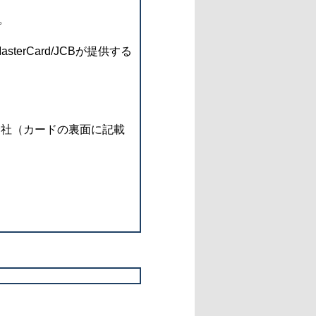
。
rCard/JCBが提供する
会社（カードの裏面に記載