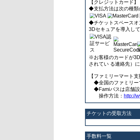
【クレジットカード】
◆支払方法は次の種類のク
◆チケットスペースオンラ
3Dセキュアを導入し
※お客様のカードが3
されてい る連絡先）
【ファミリーマート支
◆全国のファミリーマー
◆Famiパスは店舗
操作方法：
http://
チケットの受取方法
手数料一覧