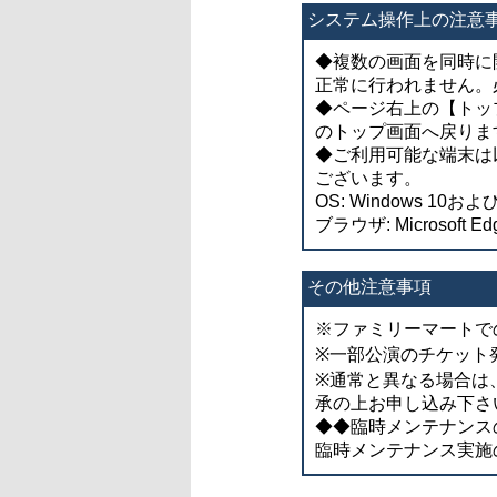
システム操作上の注意
◆複数の画面を同時に
正常に行われません。
◆ページ右上の【トッ
のトップ画面へ戻りま
◆ご利用可能な端末は
ございます。
OS: Windows 10およ
ブラウザ: Microsoft Ed
その他注意事項
※ファミリーマートで
※一部公演のチケット
※通常と異なる場合は
承の上お申し込み下さ
◆◆臨時メンテナンスのお知ら
臨時メンテナンス実施