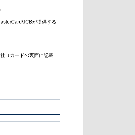
。
rCard/JCBが提供する
会社（カードの裏面に記載