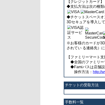
【クレジットカード】
◆支払方法は次の種類のク
◆チケットスペースオンラ
3Dセキュアを導入し
※お客様のカードが3
されてい る連絡先）
【ファミリーマート支
◆全国のファミリーマー
◆Famiパスは店舗
操作方法：
http://
チケットの受取方法
手数料一覧