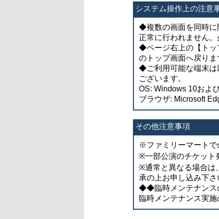
システム操作上の注意
◆複数の画面を同時に
正常に行われません。
◆ページ右上の【トッ
のトップ画面へ戻りま
◆ご利用可能な端末は
ございます。
OS: Windows 10およ
ブラウザ: Microsoft Ed
その他注意事項
※ファミリーマートで
※一部公演のチケット
※通常と異なる場合は
承の上お申し込み下さ
◆◆臨時メンテナンスのお知ら
臨時メンテナンス実施